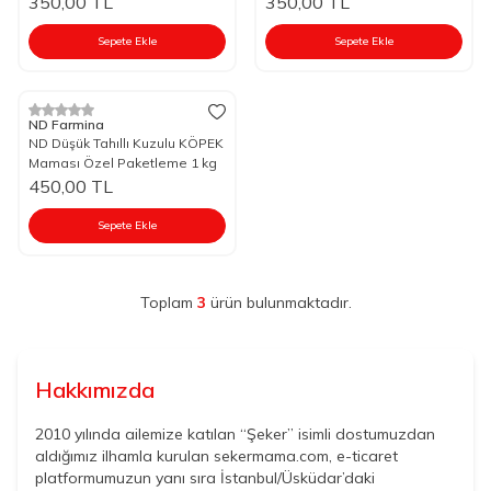
350,00
TL
350,00
TL
Sepete Ekle
Sepete Ekle
ND Farmina
ND Düşük Tahıllı Kuzulu KÖPEK
Maması Özel Paketleme 1 kg
450,00
TL
Sepete Ekle
Toplam
3
ürün bulunmaktadır.
Hakkımızda
2010 yılında ailemize katılan “Şeker” isimli dostumuzdan
aldığımız ilhamla kurulan sekermama.com, e-ticaret
platformumuzun yanı sıra İstanbul/Üsküdar’daki