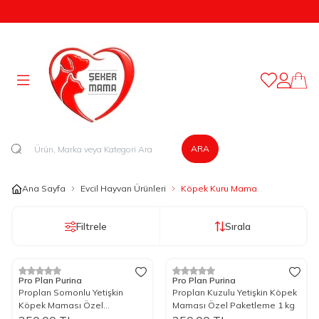
950 TL ve Üzeri Alışverişlerinizde Kargo Bedava!
Favorilerim
Hesabım
ARA
Ana Sayfa
Evcil Hayvan Ürünleri
Köpek Kuru Mama
Filtrele
Sırala
Pro Plan Purina
Pro Plan Purina
Proplan Somonlu Yetişkin
Proplan Kuzulu Yetişkin Köpek
Köpek Maması Özel
Maması Özel Paketleme 1 kg
Paketleme 1 kg